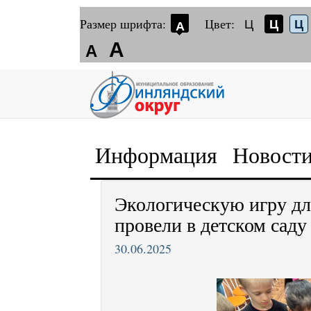
Размер шрифта:
Цвет:
Ц
Ц
Ц
А
А
А
Информация
Новост
Экологическую игру дл
провели в детском сад
30.06.2025