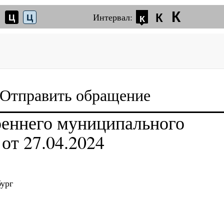
К
Интервал:
К
Ц
Ц
К
Отправить обращение
реннего муниципального
от 27.04.2024
ург