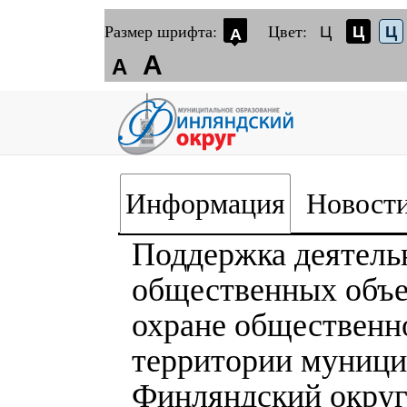
Размер шрифта:
Цвет:
Ц
Ц
Ц
А
А
А
Информация
Новост
Поддержка деятель
общественных объе
охране общественн
территории муници
Финляндский округ 