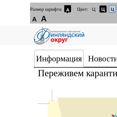
Размер шрифта:
Цвет:
Ц
Ц
Ц
А
А
А
Информация
Новост
Переживем каранти