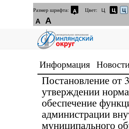
Размер шрифта:
Цвет:
Ц
Ц
Ц
А
А
А
Информация
Новост
Постановление от 3
утверждении норма
обеспечение функц
администрации вну
муниципального об