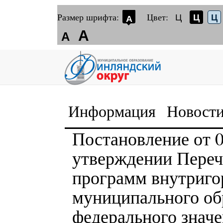
Размер шрифта:
Цвет:
Ц
Ц
Ц
А
А
А
Информация
Новост
Постановление от 
утверждении Пере
программ внутриго
муниципального об
федерального знач