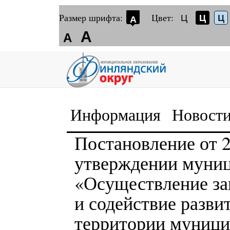
Размер шрифта:
Цвет:
Ц
Ц
Ц
А
А
А
Информация
Новост
Постановление от 
утверждении муни
«Осуществление за
и содействие разви
территории муници