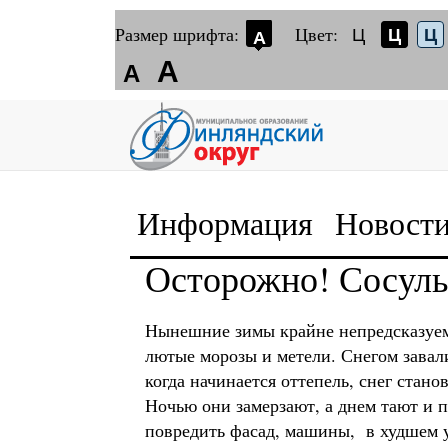
Размер шрифта:
Цвет:
Ц
Ц
Ц
А
А
А
Информация
Новост
Осторожно! Сосуль
Нынешние зимы крайне непредсказуемы
лютые морозы и метели. Снегом завал
когда начинается оттепель, снег стано
Ночью они замерзают, а днем тают и п
повредить фасад, машины, в худшем у