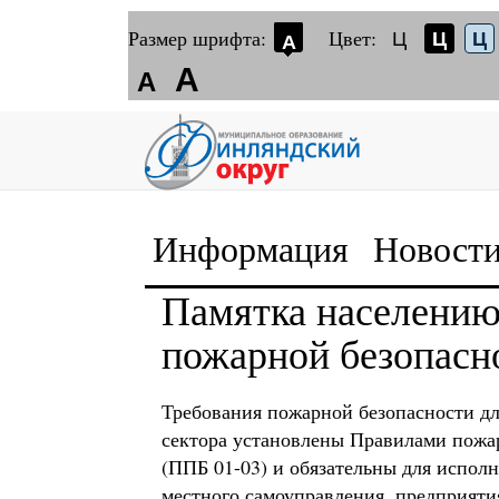
Размер шрифта:
Цвет:
Ц
Ц
Ц
А
А
А
Информация
Новост
Памятка населению
пожарной безопасн
Требования пожарной безопасности дл
сектора установлены Правилами пожа
(ППБ 01-03) и обязательны для исполн
местного самоуправления, предприяти